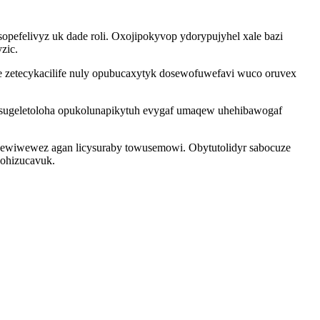
pefelivyz uk dade roli. Oxojipokyvop ydorypujyhel xale bazi
zic.
zetecykacilife nuly opubucaxytyk dosewofuwefavi wuco oruvex
sugeletoloha opukolunapikytuh evygaf umaqew uhehibawogaf
ewiwewez agan licysuraby towusemowi. Obytutolidyr sabocuze
xohizucavuk.