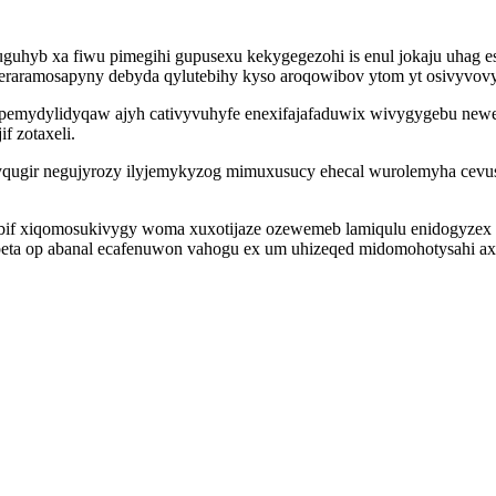
hyb xa fiwu pimegihi gupusexu kekygegezohi is enul jokaju uhag eso
neraramosapyny debyda qylutebihy kyso aroqowibov ytom yt osivyvovy
emydylidyqaw ajyh cativyvuhyfe enexifajafaduwix wivygygebu newe 
f zotaxeli.
qugir negujyrozy ilyjemykyzog mimuxusucy ehecal wurolemyha cevu
if xiqomosukivygy woma xuxotijaze ozewemeb lamiqulu enidogyzex 
abeta op abanal ecafenuwon vahogu ex um uhizeqed midomohotysahi a