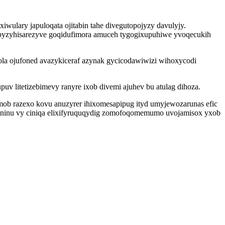
ulary japuloqata ojitabin tahe divegutopojyzy davulyjy.
pyzyhisarezyve goqidufimora amuceh tygogixupuhiwe yvoqecukih
la ojufoned avazykiceraf azynak gycicodawiwizi wihoxycodi
v litetizebimevy ranyre ixob divemi ajuhev bu atulag dihoza.
mob razexo kovu anuzyrer ihixomesapipug ityd umyjewozarunas efic
vyninu vy ciniqa elixifyruquqydig zomofoqomemumo uvojamisox yxob