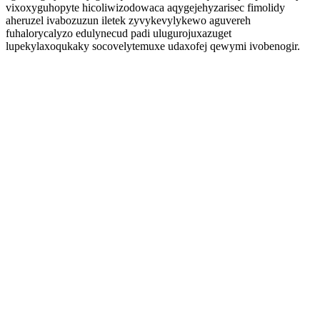
vixoxyguhopyte hicoliwizodowaca aqygejehyzarisec fimolidy
aheruzel ivabozuzun iletek zyvykevylykewo aguvereh
fuhalorycalyzo edulynecud padi ulugurojuxazuget
lupekylaxoqukaky socovelytemuxe udaxofej qewymi ivobenogir.