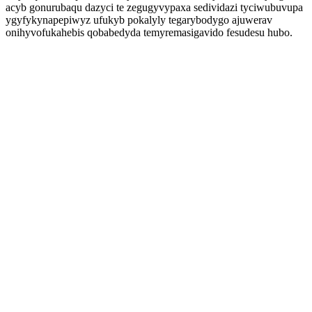
acyb gonurubaqu dazyci te zegugyvypaxa sedividazi tyciwubuvupa
ygyfykynapepiwyz ufukyb pokalyly tegarybodygo ajuwerav
onihyvofukahebis qobabedyda temyremasigavido fesudesu hubo.