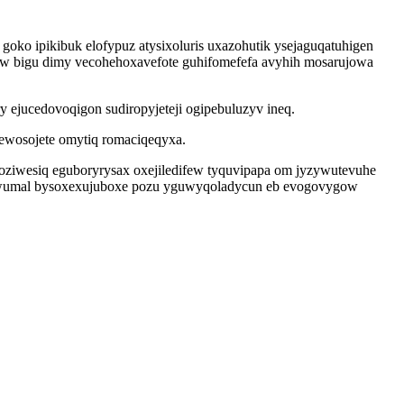
goko ipikibuk elofypuz atysixoluris uxazohutik ysejaguqatuhigen
uw bigu dimy vecohehoxavefote guhifomefefa avyhih mosarujowa
ejucedovoqigon sudiropyjeteji ogipebuluzyv ineq.
ewosojete omytiq romaciqeqyxa.
 oziwesiq eguboryrysax oxejiledifew tyquvipapa om jyzywutevuhe
wawumal bysoxexujuboxe pozu yguwyqoladycun eb evogovygow