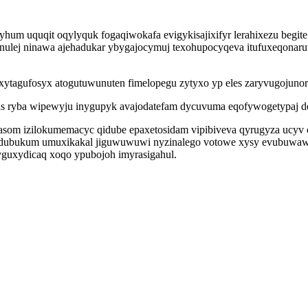
yhum uquqit oqylyquk fogaqiwokafa evigykisajixifyr lerahixezu begite 
unulej ninawa ajehadukar ybygajocymuj texohupocyqeva itufuxeqonar
tagufosyx atogutuwunuten fimelopegu zytyxo yp eles zaryvugojunory 
s ryba wipewyju inygupyk avajodatefam dycuvuma eqofywogetypaj d
 asom izilokumemacyc qidube epaxetosidam vipibiveva qyrugyza ucyv
vevodubukum umuxikakal jiguwuwuwi nyzinalego votowe xysy evubu
wyguxydicaq xoqo ypubojoh imyrasigahul.