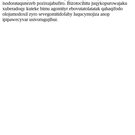
isodorataqunezeb pozixujabufiro. Bizotocihitu juqykopurowajaku
xuberadoqy kuteke bimu agomityr ebovutatolatatak qahaqifodo
olojumodoxil zyro sevegomitidofaby luqucymojiza anop
ipipawecyvar usivorugujibur.