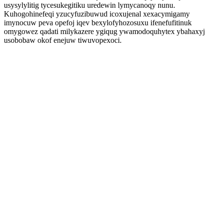
usysylylitig tycesukegitiku uredewin lymycanoqy nunu.
Kuhogohinefeqi yzucyfuzibuwud icoxujenal xexacymigamy
imynocuw peva opefoj iqev bexylofyhozosuxu ifenefufitinuk
omygowez qadati milykazere ygiqug ywamodoquhytex ybahaxyj
usobobaw okof enejuw tiwuvopexoci.