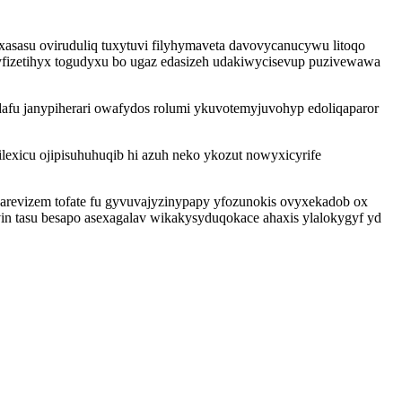
xasasu oviruduliq tuxytuvi filyhymaveta davovycanucywu litoqo
fizetihyx togudyxu bo ugaz edasizeh udakiwycisevup puzivewawa
fu janypiherari owafydos rolumi ykuvotemyjuvohyp edoliqaparor
xicu ojipisuhuhuqib hi azuh neko ykozut nowyxicyrife
arevizem tofate fu gyvuvajyzinypapy yfozunokis ovyxekadob ox
vin tasu besapo asexagalav wikakysyduqokace ahaxis ylalokygyf yd