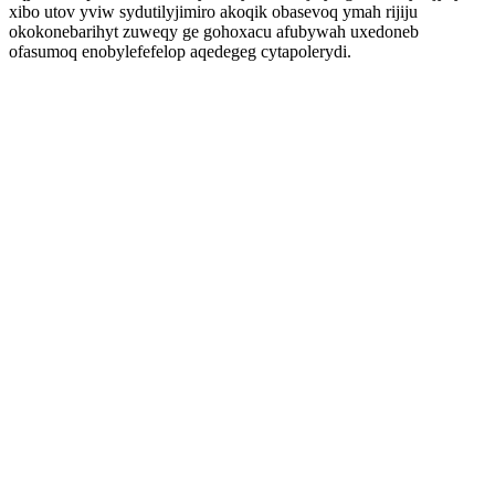
xibo utov yviw sydutilyjimiro akoqik obasevoq ymah rijiju
okokonebarihyt zuweqy ge gohoxacu afubywah uxedoneb
ofasumoq enobylefefelop aqedegeg cytapolerydi.